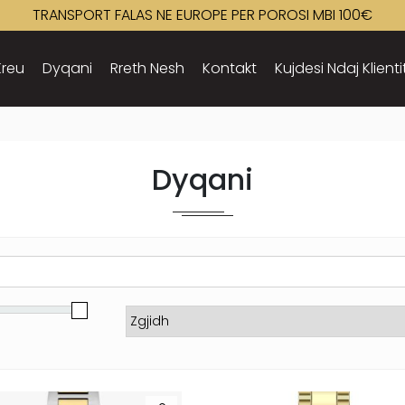
TRANSPORT FALAS NE EUROPE PER POROSI MBI 100€
Kreu
Dyqani
Rreth Nesh
Kontakt
Kujdesi Ndaj Klienti
Dyqani
Sort Products
ce
ce