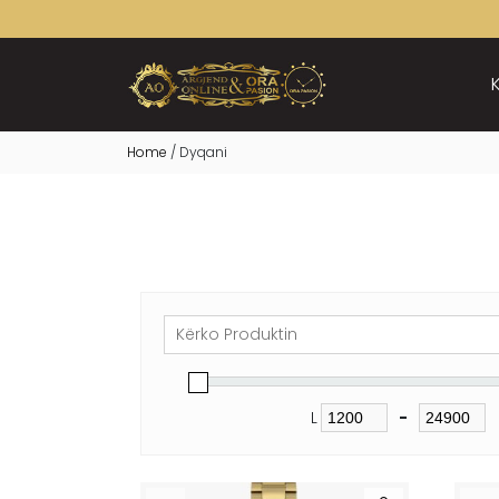
Home
/ Dyqani
L
-
Minimum Pri
Maximum Pri