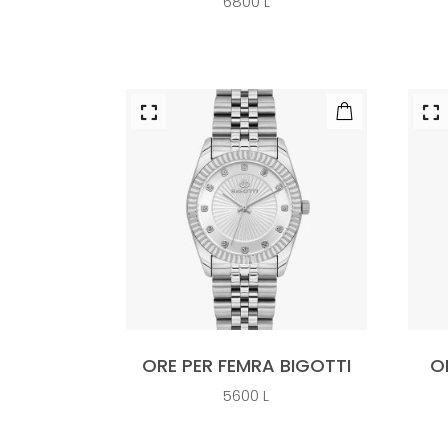
6800
L
ORE PER FEMRA BIGOTTI
O
5600
L