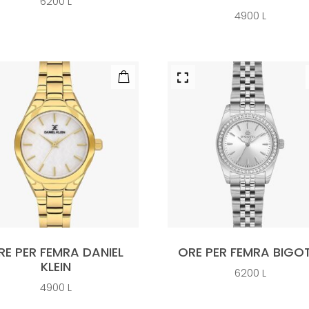
6200
L
4900
L
RE PER FEMRA DANIEL
ORE PER FEMRA BIGOT
KLEIN
6200
L
4900
L