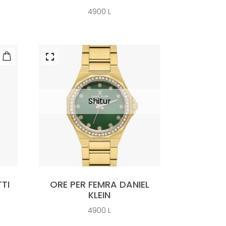
4900
L
TI
ORE PER FEMRA DANIEL
KLEIN
4900
L