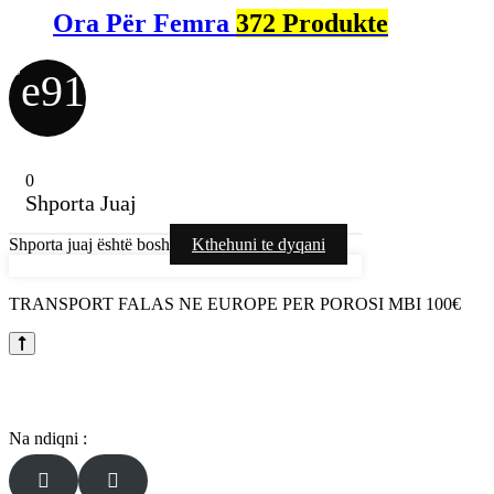
Ora Për Femra
372 Produkte
0
0
Shporta Juaj
Shporta juaj është bosh
Kthehuni te dyqani
TRANSPORT FALAS NE EUROPE PER POROSI MBI 100€
Na ndiqni :

