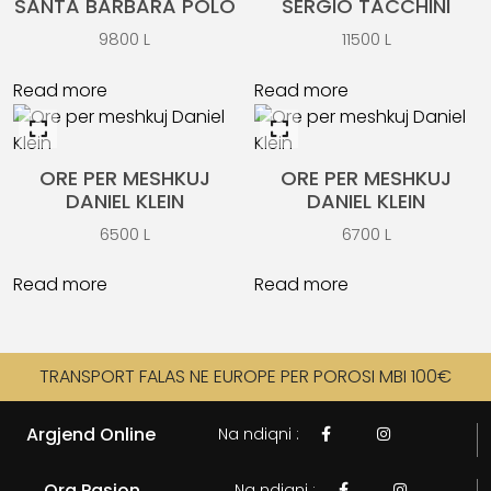
SANTA BARBARA POLO
SERGIO TACCHINI
9800
L
11500
L
Read more
Read more
ORE PER MESHKUJ
ORE PER MESHKUJ
DANIEL KLEIN
DANIEL KLEIN
6500
L
6700
L
Read more
Read more
TRANSPORT FALAS NE EUROPE PER POROSI MBI 100€
Argjend Online
Na ndiqni :


Ora Pasion
Na ndiqni :

