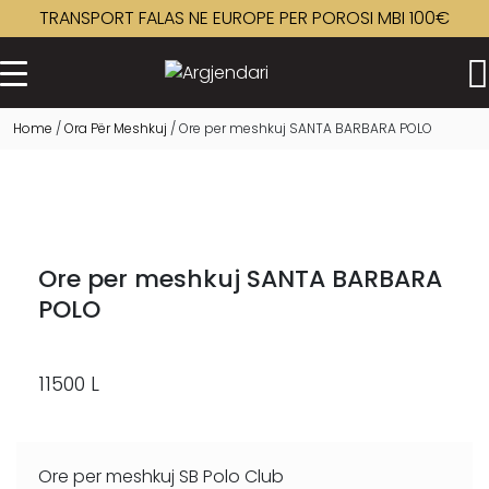
TRANSPORT FALAS NE EUROPE PER POROSI MBI 100€
Kreu
Home
/
Ora Për Meshkuj
/ Ore per meshkuj SANTA BARBARA POLO
Dyqani
▼
Rreth Nesh
Kontakt
Ore per meshkuj SANTA BARBARA
Kujdesi Ndaj Klientit
POLO
11500
L
Ore per meshkuj SB Polo Club